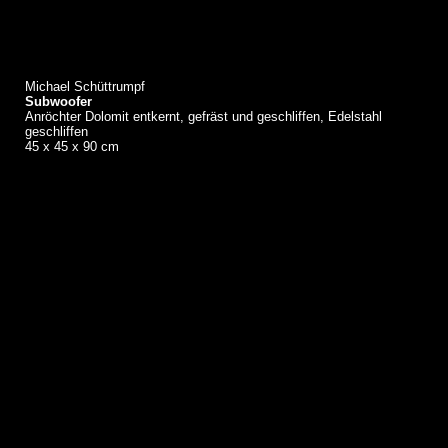
Michael Schüttrumpf
Subwoofer
Anröchter Dolomit entkernt, gefräst und geschliffen, Edelstahl
geschliffen
45 x 45 x 90 cm